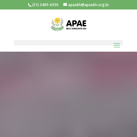
(31) 3489-6930
apaebh@apaebh.org.br