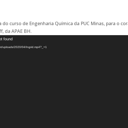
na do curso de Engenharia Química da PUC Minas, para o co
ff, da APAE BH.
ot found
ent/uploads/2020/04/Ingrid.mp4?_=1