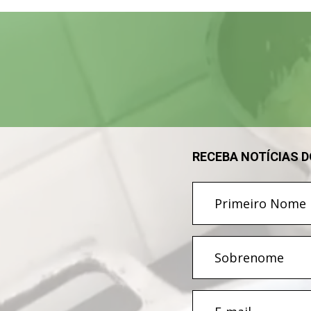
Tocador
de
vídeo
RECEBA NOTÍCIAS 