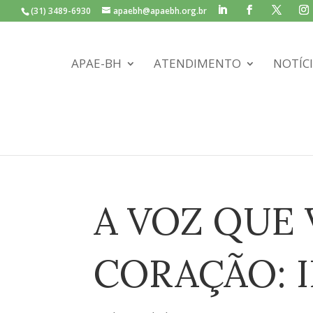
(31) 3489-6930
apaebh@apaebh.org.br
APAE-BH
ATENDIMENTO
NOTÍC
A VOZ QUE
CORAÇÃO: 