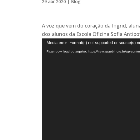
29 abr 2020
|
Blog
A voz que vem do coração da Ingrid, alu
dos alunos da Escola Oficina Sofia Antipo
Tocador
Media error: Format(s) not supported or source(s) n
de
Fazer download do arquivo: https://new.apaebh.org.br/wp-cont
vídeo