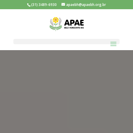
(31) 3489-6930
apaebh@apaebh.org.br