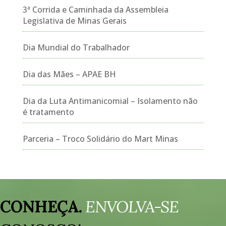
3ª Corrida e Caminhada da Assembleia
Legislativa de Minas Gerais
Dia Mundial do Trabalhador
Dia das Mães – APAE BH
Dia da Luta Antimanicomial – Isolamento não
é tratamento
Parceria – Troco Solidário do Mart Minas
Tocador
de
CONHEÇA.
ENVOLVA-SE
vídeo