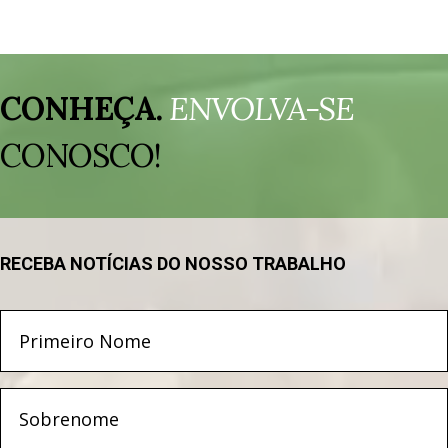
Tocador
de
CONHEÇA.
ENVOLVA-SE
vídeo
CONOSCO!
RECEBA NOTÍCIAS DO NOSSO TRABALHO