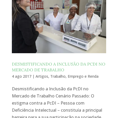
DESMISTIFICANDO A INCLUSÃO DA PCDI NO
MERCADO DE TRABALHO
4 ago 2017
|
Artigos
,
Trabalho, Emprego e Renda
Desmistificando a Inclusão da PcDI no
Mercado de Trabalho Cenário Passado: O
estigma contra a PcDI – Pessoa com
Deficiência Intelectual – constituía a principal
barreira para a sua participação na sociedade.