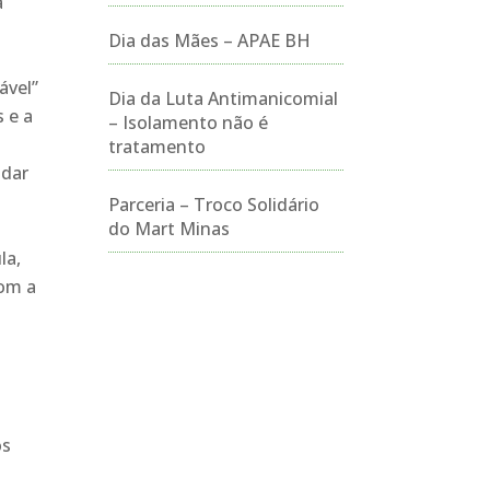
a
Dia das Mães – APAE BH
ável”
Dia da Luta Antimanicomial
 e a
– Isolamento não é
tratamento
 dar
Parceria – Troco Solidário
do Mart Minas
la,
com a
os