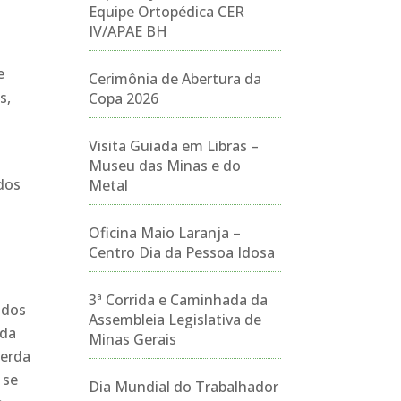
Equipe Ortopédica CER
IV/APAE BH
e
Cerimônia de Abertura da
s,
Copa 2026
Visita Guiada em Libras –
Museu das Minas e do
dos
Metal
Oficina Maio Laranja –
Centro Dia da Pessoa Idosa
3ª Corrida e Caminhada da
ados
Assembleia Legislativa de
ida
Minas Gerais
perda
 se
Dia Mundial do Trabalhador