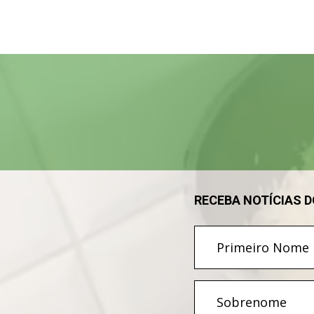
Tocador
de
vídeo
RECEBA NOTÍCIAS 