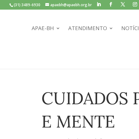
(31) 3489-6930
apaebh@apaebh.org.br
APAE-BH
ATENDIMENTO
NOTÍC
CUIDADOS 
E MENTE