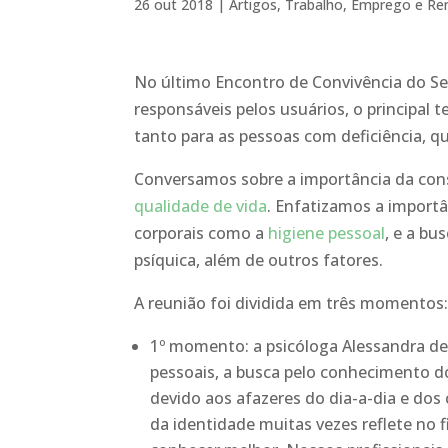
26 out 2018
|
Artigos
,
Trabalho, Emprego e Re
No último Encontro de Convivência do Se
responsáveis pelos usuários, o principal
tanto para as pessoas com deficiência, qu
Conversamos sobre a importância da cons
qualidade de vida
. Enfatizamos a import
corporais como a
higiene pessoal
, e a b
psíquica, além de outros fatores.
A reunião foi dividida em três momentos
1º momento: a psicóloga Alessandra de
pessoais, a busca pelo conhecimento do
devido aos afazeres do dia-a-dia e dos
da identidade muitas vezes reflete no 