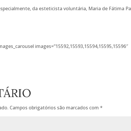
specialmente, da esteticista voluntária, Maria de Fátima Pa
images_carousel images=”15592,15593,15594,15595,15596″
TÁRIO
ado.
Campos obrigatórios são marcados com
*