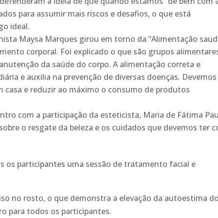
s defenderam a ideia de que quando estamos “de bem com 
s para assumir mais riscos e desafios, o que está
o ideal.
onista Maysa Marques girou em torno da “Alimentação saud
ento corporal. Foi explicado o que são grupos alimentares
anutenção da saúde do corpo. A alimentação correta e
iária e auxilia na prevenção de diversas doenças. Devemos
em casa e reduzir ao máximo o consumo de produtos
ro com a participação da esteticista, Maria de Fátima Pau
 sobre o resgate da beleza e os cuidados que devemos ter 
os os participantes uma sessão de tratamento facial e
iso no rosto, o que demonstra a elevação da autoestima d
ro para todos os participantes.