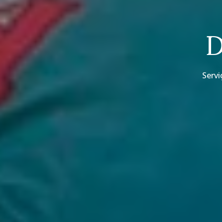
D
Servi