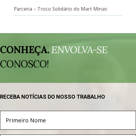
Parceria – Troco Solidário do Mart Minas
Tocador
de
CONHEÇA.
ENVOLVA-SE
vídeo
CONOSCO!
RECEBA NOTÍCIAS DO NOSSO TRABALHO