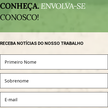
de
CONHEÇA.
ENVOLVA-SE
vídeo
CONOSCO!
RECEBA NOTÍCIAS DO NOSSO TRABALHO