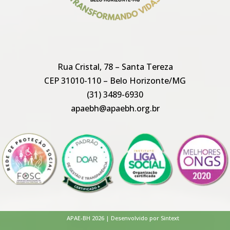
Rua Cristal, 78 – Santa Tereza
CEP 31010-110 – Belo Horizonte/MG
(31) 3489-6930
apaebh@apaebh.org.br
APAE-BH 2026 | Desenvolvido por Sintext