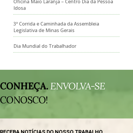
Oficina Maio Laranja – Centro Dia da Pessoa
Idosa
3ª Corrida e Caminhada da Assembleia
Legislativa de Minas Gerais
Dia Mundial do Trabalhador
Tocador
de
CONHEÇA.
ENVOLVA-SE
vídeo
CONOSCO!
RECEBA NOTÍCIAS DO NOSSO TRABALHO