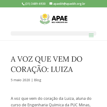
(31) 3489-6930
apaebh@apaebh.org.br
A VOZ QUE VEM DO
CORAÇÃO: LUIZA
5 maio 2020
|
Blog
A voz que vem do coração da Luiza, aluna do
curso de Engenharia Química da PUC Minas,