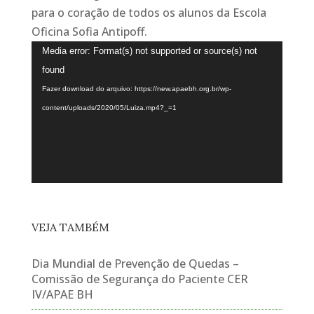
para o coração de todos os alunos da Escola
Oficina Sofia Antipoff.
Tocador
Media error: Format(s) not supported or source(s) not
de
found
vídeo
Fazer download do arquivo: https://new.apaebh.org.br/wp-
content/uploads/2020/05/Luiza.mp4?_=1
VEJA TAMBÉM
Dia Mundial de Prevenção de Quedas –
Comissão de Segurança do Paciente CER
IV/APAE BH