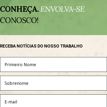
de
CONHEÇA.
ENVOLVA-SE
vídeo
CONOSCO!
RECEBA NOTÍCIAS DO NOSSO TRABALHO