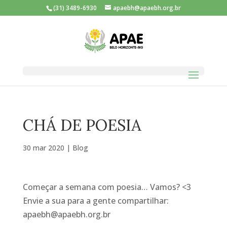
(31) 3489-6930
apaebh@apaebh.org.br
CHÁ DE POESIA
30 mar 2020
|
Blog
Começar a semana com poesia… Vamos?
<3
Envie a sua para a gente compartilhar:
apaebh@apaebh.org.br