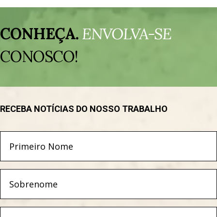
Tocador
de
CONHEÇA.
ENVOLVA-SE
vídeo
CONOSCO!
RECEBA NOTÍCIAS DO NOSSO TRABALHO