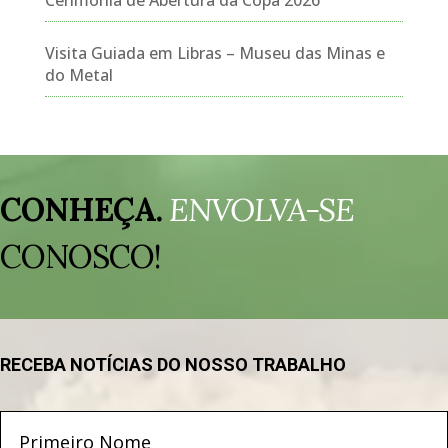
Visita Guiada em Libras – Museu das Minas e
do Metal
Tocador
de
CONHEÇA.
ENVOLVA-SE
vídeo
CONOSCO!
RECEBA NOTÍCIAS DO NOSSO TRABALHO