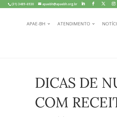
(31) 3489-6930
apaebh@apaebh.org.br
APAE-BH
ATENDIMENTO
NOTÍC
DICAS DE N
COM RECEI