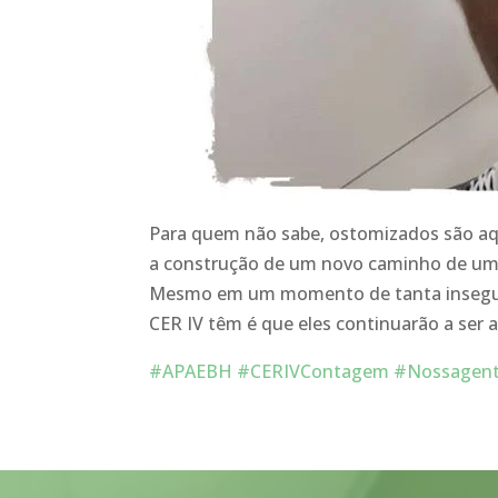
Para quem não sabe, ostomizados são aqu
a co
nstrução de um novo caminho de um
Mesmo em um momento de tanta insegura
CER IV têm é que eles continuarão a ser
#
APAEBH
#
CERIVContagem
#
Nossagen
Tocador