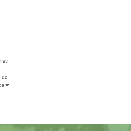
para
s do
ipe
❤