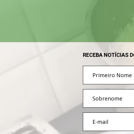
de
vídeo
RECEBA NOTÍCIAS 