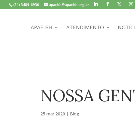
(31) 3489-6930
apaebh@apaebh.org.br
APAE-BH
ATENDIMENTO
NOTÍC
NOSSA GENT
25 mar 2020
|
Blog