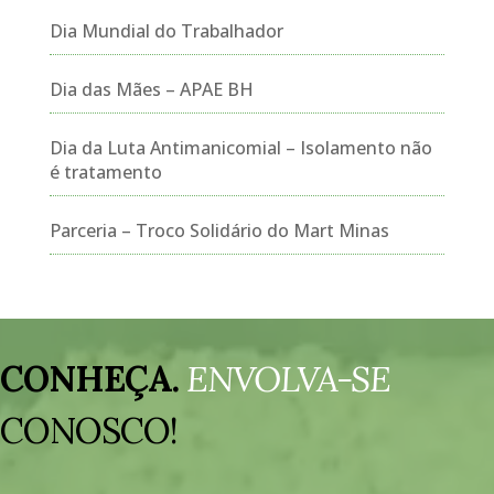
Dia Mundial do Trabalhador
Dia das Mães – APAE BH
Dia da Luta Antimanicomial – Isolamento não
é tratamento
Parceria – Troco Solidário do Mart Minas
Tocador
de
CONHEÇA.
ENVOLVA-SE
vídeo
CONOSCO!