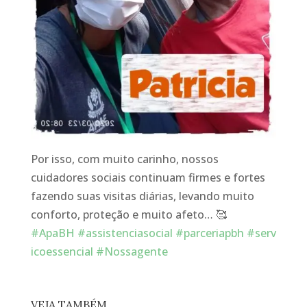
Por isso, com muito carinho, nossos
cuidadores sociais continuam firmes e fortes
fazendo suas v
isitas diárias, levando muito
conforto, proteção e muito afeto…
🥰
#
ApaBH
#
assistenciasocial
#
parceriapbh
#
serv
icoessencial
#
Nossagente
VEJA TAMBÉM