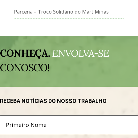
Parceria – Troco Solidário do Mart Minas
Tocador
de
CONHEÇA.
ENVOLVA-SE
vídeo
CONOSCO!
RECEBA NOTÍCIAS DO NOSSO TRABALHO