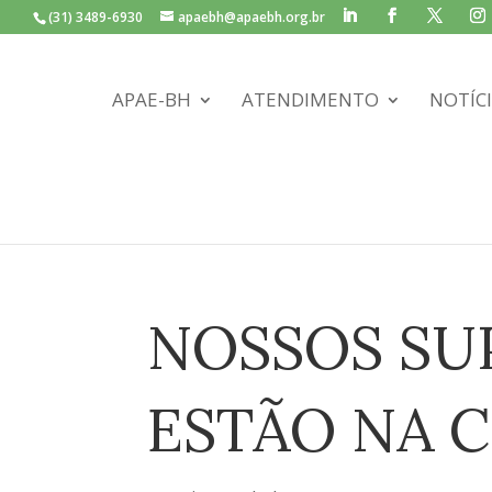
(31) 3489-6930
apaebh@apaebh.org.br
APAE-BH
ATENDIMENTO
NOTÍC
NOSSOS SU
ESTÃO NA 