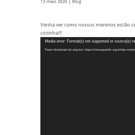
13 maio 2020
|
Blog
Venha ver como nossos meninos estão co
cozinha!!!
Tocador
Media error: Format(s) not supported or source(s) n
de
Fazer download do arquivo: https://new.apaebh.org.br/wp-cont
vídeo