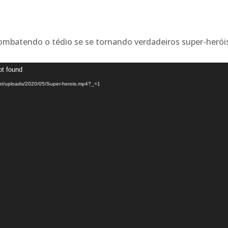
mbatendo o tédio se se tornando verdadeiros super-herói
ot found
ent/uploads/2020/05/Super-herois.mp4?_=1