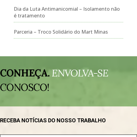
Dia da Luta Antimanicomial – Isolamento não
é tratamento
Parceria – Troco Solidário do Mart Minas
Tocador
de
CONHEÇA.
ENVOLVA-SE
vídeo
CONOSCO!
RECEBA NOTÍCIAS DO NOSSO TRABALHO