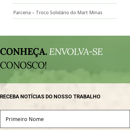
Parceria – Troco Solidário do Mart Minas
Tocador
de
CONHEÇA.
ENVOLVA-SE
vídeo
CONOSCO!
RECEBA NOTÍCIAS DO NOSSO TRABALHO