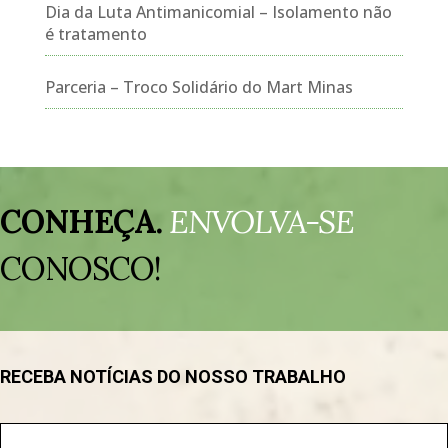
Dia da Luta Antimanicomial – Isolamento não
é tratamento
Parceria – Troco Solidário do Mart Minas
Tocador
de
CONHEÇA.
ENVOLVA-SE
vídeo
CONOSCO!
RECEBA NOTÍCIAS DO NOSSO TRABALHO