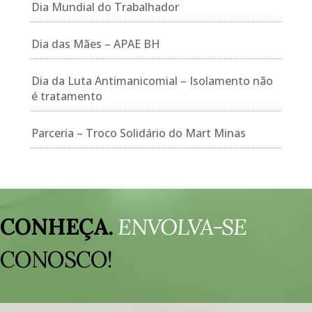
Dia Mundial do Trabalhador
Dia das Mães – APAE BH
Dia da Luta Antimanicomial – Isolamento não
é tratamento
Parceria – Troco Solidário do Mart Minas
Tocador
de
CONHEÇA.
ENVOLVA-SE
vídeo
CONOSCO!