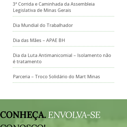
3ª Corrida e Caminhada da Assembleia
Legislativa de Minas Gerais
Dia Mundial do Trabalhador
Dia das Mães – APAE BH
Dia da Luta Antimanicomial – Isolamento não
é tratamento
Parceria – Troco Solidário do Mart Minas
Tocador
de
CONHEÇA.
ENVOLVA-SE
vídeo