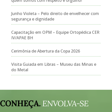
quem somos com respeito e orgulho!
Junho Violeta – Pelo direito de envelhecer com
segurança e dignidade
Capacitação em OPM – Equipe Ortopédica CER
IV/APAE BH
Cerimônia de Abertura da Copa 2026
Visita Guiada em Libras – Museu das Minas e
do Metal
Tocador
de
CONHEÇA.
ENVOLVA-SE
vídeo