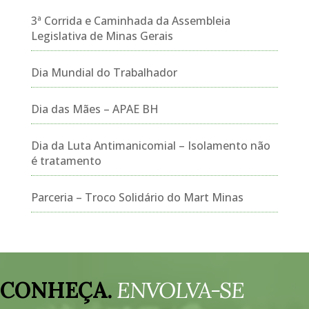
3ª Corrida e Caminhada da Assembleia
Legislativa de Minas Gerais
Dia Mundial do Trabalhador
Dia das Mães – APAE BH
Dia da Luta Antimanicomial – Isolamento não
é tratamento
Parceria – Troco Solidário do Mart Minas
Tocador
de
CONHEÇA.
ENVOLVA-SE
vídeo