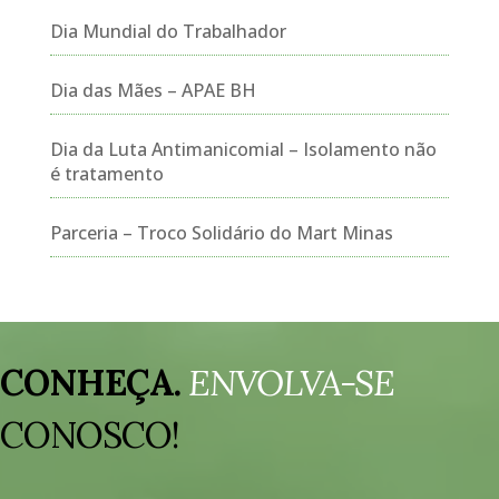
Dia Mundial do Trabalhador
Dia das Mães – APAE BH
Dia da Luta Antimanicomial – Isolamento não
é tratamento
Parceria – Troco Solidário do Mart Minas
Tocador
de
CONHEÇA.
ENVOLVA-SE
vídeo
CONOSCO!