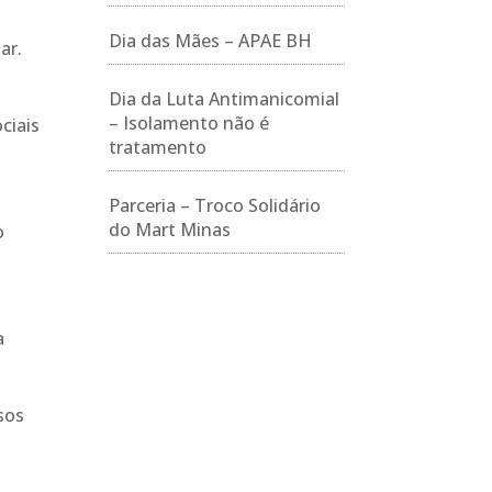
o
Dia das Mães – APAE BH
ar.
Dia da Luta Antimanicomial
– Isolamento não é
ciais
tratamento
Parceria – Troco Solidário
do Mart Minas
o
a
sos