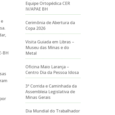
Equipe Ortopédica CER
IV/APAE BH
 e
Cerimônia de Abertura da
sa.
Copa 2026
dar,
Visita Guiada em Libras –
Museu das Minas e do
AE-BH
Metal
Oficina Maio Laranja –
Centro Dia da Pessoa Idosa
nsas
aram
3ª Corrida e Caminhada da
Assembleia Legislativa de
Minas Gerais
por
Dia Mundial do Trabalhador