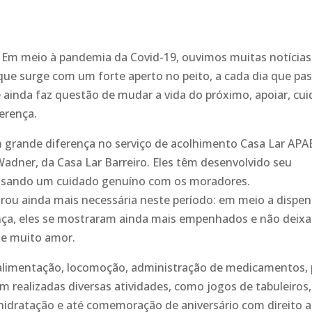
 Em meio à pandemia da Covid-19, ouvimos muitas notícias
e surge com um forte aperto no peito, a cada dia que pas
ainda faz questão de mudar a vida do próximo, apoiar, cui
ferença.
 grande diferença no serviço de acolhimento Casa Lar AP
 Wadner, da Casa Lar Barreiro. Eles têm desenvolvido seu
essando um cuidado genuíno com os moradores.
rou ainda mais necessária neste período: em meio a dispe
nça, eles se mostraram ainda mais empenhados e não deix
a e muito amor.
 alimentação, locomoção, administração de medicamentos, 
am realizadas diversas atividades, como jogos de tabuleiros,
, hidratação e até comemoração de aniversário com direito a