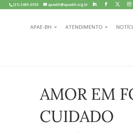
(31) 3489-6930
apaebh@apaebh.org.br
APAE-BH
ATENDIMENTO
NOTÍC
AMOR EM F
CUIDADO