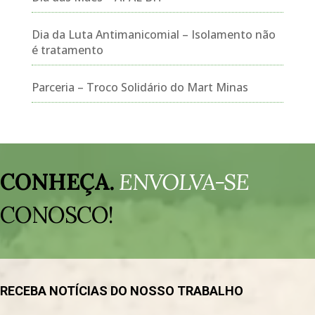
Dia da Luta Antimanicomial – Isolamento não
é tratamento
Parceria – Troco Solidário do Mart Minas
Tocador
de
CONHEÇA.
ENVOLVA-SE
vídeo
CONOSCO!
RECEBA NOTÍCIAS DO NOSSO TRABALHO