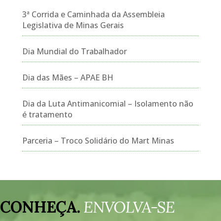
3ª Corrida e Caminhada da Assembleia
Legislativa de Minas Gerais
Dia Mundial do Trabalhador
Dia das Mães – APAE BH
Dia da Luta Antimanicomial – Isolamento não
é tratamento
Parceria – Troco Solidário do Mart Minas
Tocador
de
CONHEÇA.
ENVOLVA-SE
vídeo