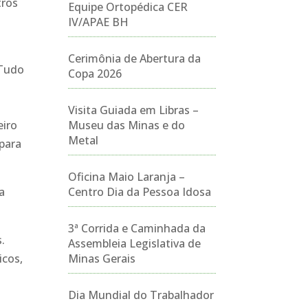
tros
Equipe Ortopédica CER
IV/APAE BH
Cerimônia de Abertura da
 Tudo
Copa 2026
Visita Guiada em Libras –
eiro
Museu das Minas e do
Metal
 para
Oficina Maio Laranja –
a
Centro Dia da Pessoa Idosa
3ª Corrida e Caminhada da
.
Assembleia Legislativa de
icos,
Minas Gerais
Dia Mundial do Trabalhador