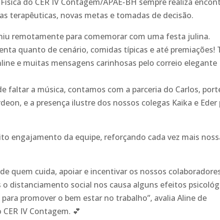
ão Física do CER IV Contagem/APAE-BH sempre realiza encon
utas terapêuticas, novas metas e tomadas de decisão.
euniu remotamente para comemorar com uma festa julina.
enta quanto de cenário, comidas típicas e até premiações!
line e muitas mensagens carinhosas pelo correio el
egante
 faltar a música, contamos com a parceria do Carlos, port
deon, e a presença ilustre dos nossos colegas Kaika e Eder
ito engajamento da equipe, reforçando cada vez mais noss
de quem cuida, apoiar e incentivar os nossos colaboradores
 o distanciamento social nos causa alguns efeitos psicológ
 para promover o bem estar no trabalho”, avalia Aline de
 do CER IV Contagem.
💕