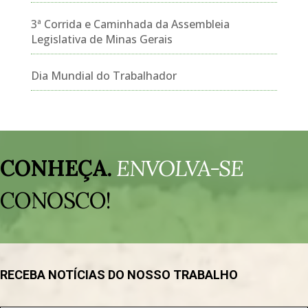
3ª Corrida e Caminhada da Assembleia
Legislativa de Minas Gerais
Dia Mundial do Trabalhador
Tocador
de
CONHEÇA.
ENVOLVA-SE
vídeo
CONOSCO!
RECEBA NOTÍCIAS DO NOSSO TRABALHO