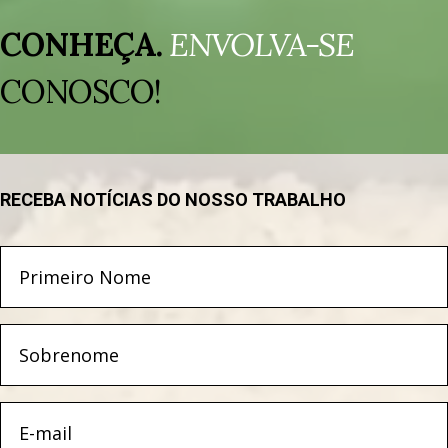
Tocador
de
CONHEÇA.
ENVOLVA-SE
vídeo
CONOSCO!
RECEBA NOTÍCIAS DO NOSSO TRABALHO