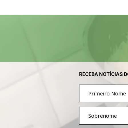
Tocador
de
vídeo
RECEBA NOTÍCIAS 