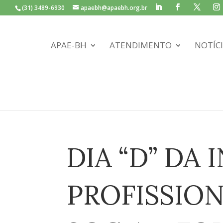
(31) 3489-6930
apaebh@apaebh.org.br
APAE-BH
ATENDIMENTO
NOTÍC
DIA “D” DA
PROFISSION