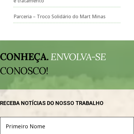
é tratamento
Parceria – Troco Solidário do Mart Minas
Tocador
de
CONHEÇA.
ENVOLVA-SE
vídeo
CONOSCO!
RECEBA NOTÍCIAS DO NOSSO TRABALHO