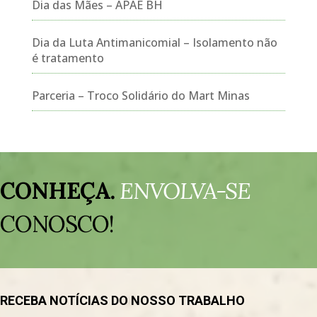
Dia das Mães – APAE BH
Dia da Luta Antimanicomial – Isolamento não
é tratamento
Parceria – Troco Solidário do Mart Minas
Tocador
de
CONHEÇA.
ENVOLVA-SE
vídeo
CONOSCO!
RECEBA NOTÍCIAS DO NOSSO TRABALHO