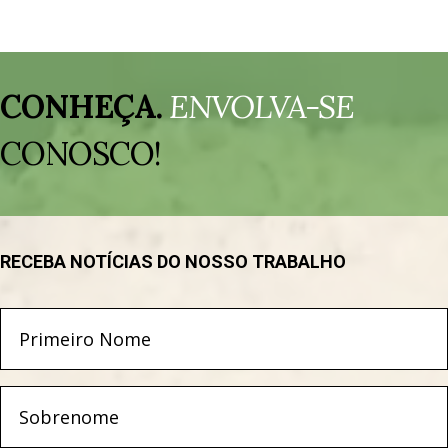
Tocador
de
CONHEÇA.
ENVOLVA-SE
vídeo
CONOSCO!
RECEBA NOTÍCIAS DO NOSSO TRABALHO