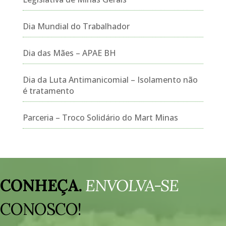
Dia Mundial do Trabalhador
Dia das Mães – APAE BH
Dia da Luta Antimanicomial – Isolamento não
é tratamento
Parceria – Troco Solidário do Mart Minas
Tocador
de
CONHEÇA.
ENVOLVA-SE
vídeo
CONOSCO!