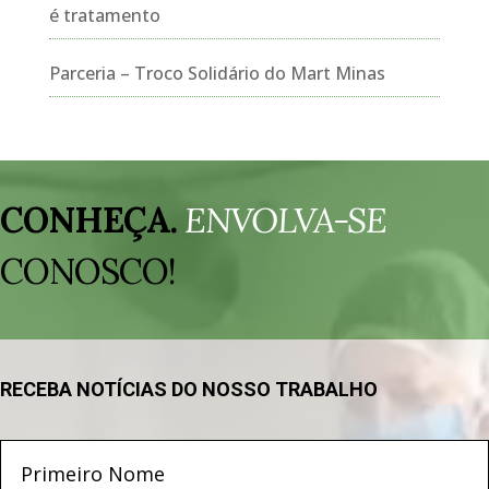
é tratamento
Parceria – Troco Solidário do Mart Minas
Tocador
de
CONHEÇA.
ENVOLVA-SE
vídeo
CONOSCO!
RECEBA NOTÍCIAS DO NOSSO TRABALHO