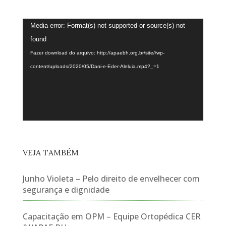
Tocador
Media error: Format(s) not supported or source(s) not
de
found
vídeo
Fazer download do arquivo: http://apaebh.org.br/site//wp-
content/uploads/2020/05/Dani-e-Eder-Aleluia.mp4?_=1
VEJA TAMBÉM
Junho Violeta – Pelo direito de envelhecer com
segurança e dignidade
Capacitação em OPM – Equipe Ortopédica CER