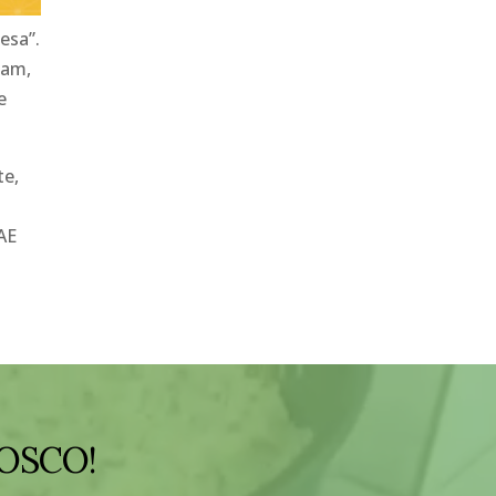
esa”.
iam,
e
te,
AE
OSCO!