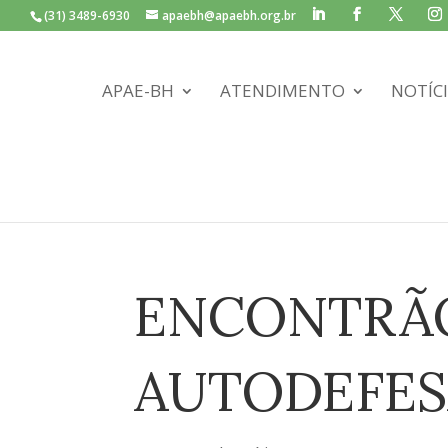
(31) 3489-6930
apaebh@apaebh.org.br
APAE-BH
ATENDIMENTO
NOTÍC
ENCONTRÃO
AUTODEFES