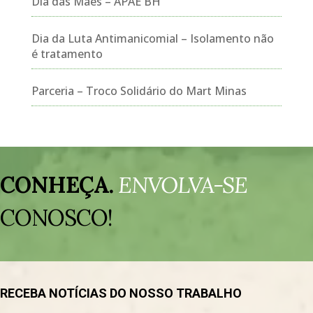
Dia das Mães – APAE BH
Dia da Luta Antimanicomial – Isolamento não
é tratamento
Parceria – Troco Solidário do Mart Minas
Tocador
de
CONHEÇA.
ENVOLVA-SE
vídeo
CONOSCO!
RECEBA NOTÍCIAS DO NOSSO TRABALHO