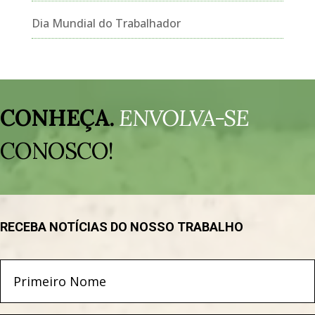
Dia Mundial do Trabalhador
Tocador
de
CONHEÇA.
ENVOLVA-SE
vídeo
CONOSCO!
RECEBA NOTÍCIAS DO NOSSO TRABALHO