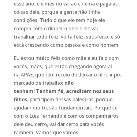
esse ano, ele mesmo vai ao cinema e paga as
coisas dele,
por
que a gente não tinha
condições
. T
udo
o
que ele
tem
hoje
ele
compra com
o dinheiro dele e ele vai
trabalhar
todo
feliz
, volta feliz
,
satisfeito, e só
está crescendo como pessoa e como homem.
Eu estou muito feliz
como mãe
e eu falo com
vocês
, mães,
que estão chegando
agora aí
na
APAE
,
que t
ê
m receio de deixar o filho ir pro
mercado de trabalho
:
não
tenha
m
!
Tenham
fé, acreditem nos seus
filhos
, participem dessas palestras, porqu
e
ajudam muito, são fundamentais. Porque se
com o Luiz Fernando e
com
os companheiros
dele deu certo
,
vai dar certo para vocês
também
!
Vamos que vamos!