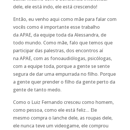
dele, ele está indo, ele está crescendo!
E
ntão, eu
venho aqui
como mãe para falar com
vocês
como é importante esse trabalho
da
APAE
, da equipe toda da Alessandra, de
todo mundo. Como mãe,
falo que temos que
participar das palestras, dos encontros
aí
na
APAE
,
com as fonoaudiólogas, psicólogas,
com a equipe toda, porque a gente se sente
segura de
dar uma empurrada no filho.
Porque
a gente quer prender o filho da gente perto da
gente de tanto me
do
.
Como o Luiz Fernando
cresceu com
o
homem,
como pessoa, como ele está feliz
… E
le
mesmo
compra o lanche dele, as roupas dele,
ele nunca teve um videogame, ele comprou