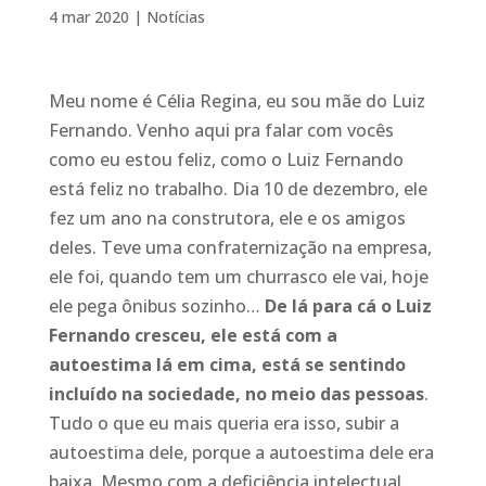
4 mar 2020
|
Notícias
M
eu nome é Célia Regina
, eu sou mãe do Luiz
Fernando. Ve
nho
aqui
pra
falar
com vocês
como eu estou feliz, como o Luiz Fernando
está feliz no trabalho. Dia 10 de dezembro, ele
fez um
ano
n
a construtora
, ele e os amigos
deles
. Teve uma confraternização na empresa,
ele foi, quando tem um churrasco ele vai, hoje
ele pega ônibus sozinho…
D
e lá para cá o Luiz
Fernando cresceu, ele está com a
autoestima lá em cima, está se sentindo
incluído na sociedade, no meio das pessoas
.
Tudo
o que eu mais queria era isso,
subir a
autoestima dele, porque a au
to
estima dele era
baixa. Mesmo com a deficiência intelectual