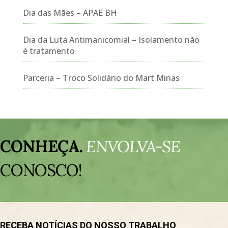
Dia das Mães – APAE BH
Dia da Luta Antimanicomial – Isolamento não
é tratamento
Parceria – Troco Solidário do Mart Minas
Tocador
de
CONHEÇA.
ENVOLVA-SE
vídeo
CONOSCO!
RECEBA NOTÍCIAS DO NOSSO TRABALHO