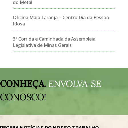
do Metal
Oficina Maio Laranja – Centro Dia da Pessoa
Idosa
3ª Corrida e Caminhada da Assembleia
Legislativa de Minas Gerais
Tocador
de
CONHEÇA.
ENVOLVA-SE
vídeo
CONOSCO!
RECEBA NOTÍCIAS DO NOSSO TRABALHO