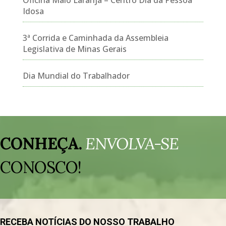
Idosa
3ª Corrida e Caminhada da Assembleia
Legislativa de Minas Gerais
Dia Mundial do Trabalhador
Tocador
de
CONHEÇA.
ENVOLVA-SE
vídeo
CONOSCO!
RECEBA NOTÍCIAS DO NOSSO TRABALHO