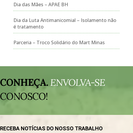
Dia das Mães – APAE BH
Dia da Luta Antimanicomial – Isolamento não
é tratamento
Parceria – Troco Solidário do Mart Minas
Tocador
de
CONHEÇA.
ENVOLVA-SE
vídeo
CONOSCO!
RECEBA NOTÍCIAS DO NOSSO TRABALHO