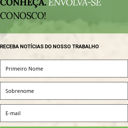
CONHEÇA.
ENVOLVA-SE
vídeo
CONOSCO!
RECEBA NOTÍCIAS DO NOSSO TRABALHO