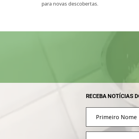
para novas descobertas.
Tocador
de
vídeo
RECEBA NOTÍCIAS 