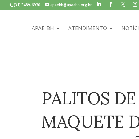
(31) 3489-6930
apaebh@apaebh.org.br
APAE-BH
ATENDIMENTO
NOTÍC
PALITOS DE
MAQUETE D