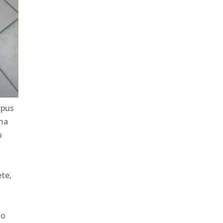
mpus
uma
o
te,
ho