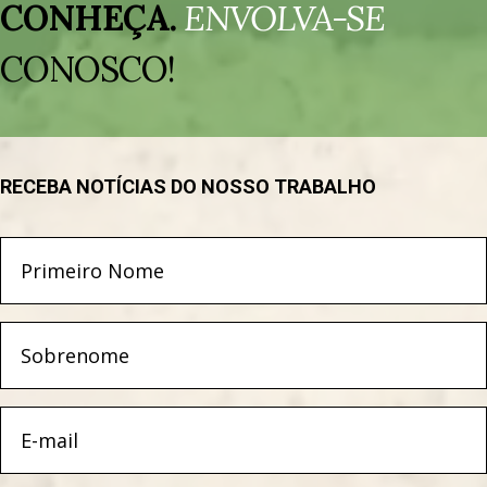
de
CONHEÇA.
ENVOLVA-SE
vídeo
CONOSCO!
RECEBA NOTÍCIAS DO NOSSO TRABALHO