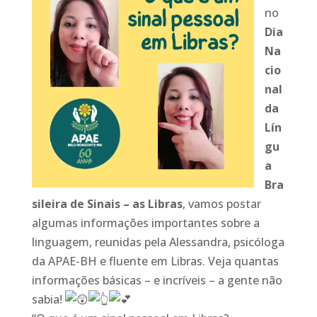
no
Dia
Na
cio
nal
da
Lín
gu
a
Bra
sileira de Sinais – as Libras
, vamos postar
algumas informações importantes sobre a
linguagem, reunidas pela Alessandra, psicóloga
da APAE-BH e fluente em Libras. Veja quantas
informações básicas – e incríveis – a gente não
sabia!