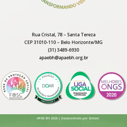
Rua Cristal, 78 – Santa Tereza
CEP 31010-110 – Belo Horizonte/MG
(31) 3489-6930
apaebh@apaebh.org.br
APAE-BH 2026 | Desenvolvido por Sintext