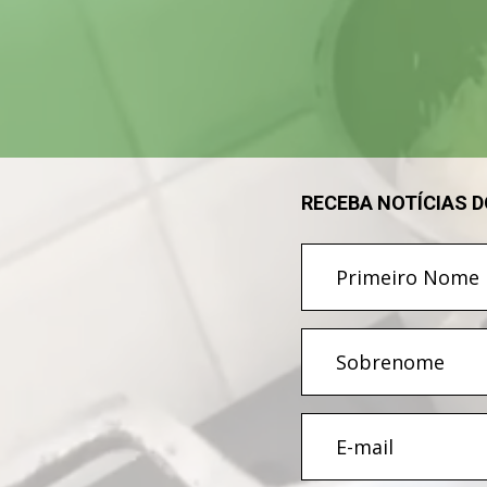
de
vídeo
RECEBA NOTÍCIAS 