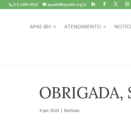
(31) 3489-6930
apaebh@apaebh.org.br
APAE-BH
ATENDIMENTO
NOTÍC
OBRIGADA,
4 jun 2020
|
Notícias