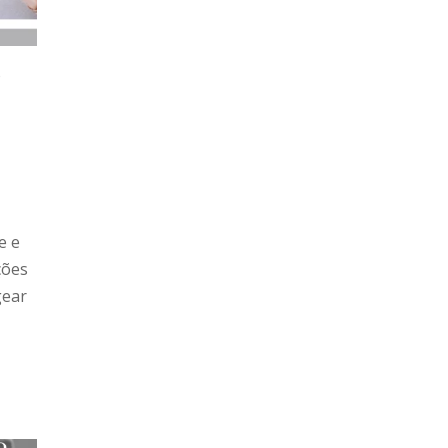
o
e e
ções
gear