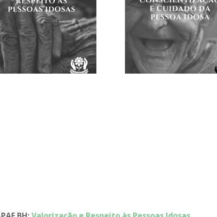
APAE BH:
Valorização e Respeito às Pessoas Idosas