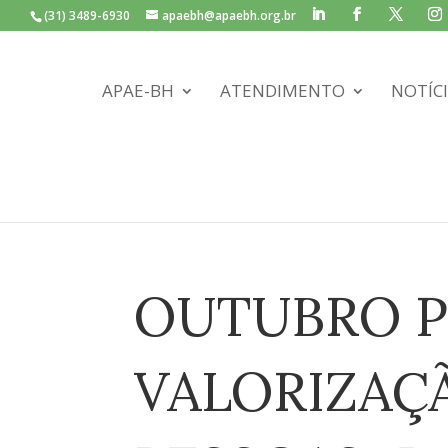
(31) 3489-6930
apaebh@apaebh.org.br
APAE-BH
ATENDIMENTO
NOTÍC
OUTUBRO P
VALORIZAÇÃ